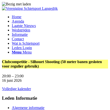
Home
Agenda
Laatste Nieuws
Wedstrijden
Informatie
Contact
Wat is Schietsport
Leden Login
Menu
Menu
Clubcompetitie - Silhouet Shooting (50 meter banen gesloten
voor regulier gebruik)
20:00
–
23:00
16 juni 2026
Volledige kalender
Leden Informatie
Algemene informatie